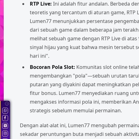
RTP Live:
Ini adalah fitur andalan. Berbeda d
teoretis yang tercantum di aturan game, RTP L
Lumen77 menunjukkan persentase pengembal
dari sebuah game dalam beberapa jam terakhir
melihat sebuah game dengan RTP Live di atas 
sinyal hijau yang kuat bahwa mesin tersebut 
hari ini".
Bocoran Pola Slot:
Komunitas slot online tela
mengembangkan "pola"—sebuah urutan taru
putaran yang diyakini dapat meningkatkan p
fitur bonus. Lumen77 menyediakan ruang unt
mengakses informasi pola ini, memberikan A
x
strategis sebelum memulai permainan.
Dengan alat-alat ini, Lumen77 mengubah permaina
sekadar peruntungan buta menjadi sebuah aktivit