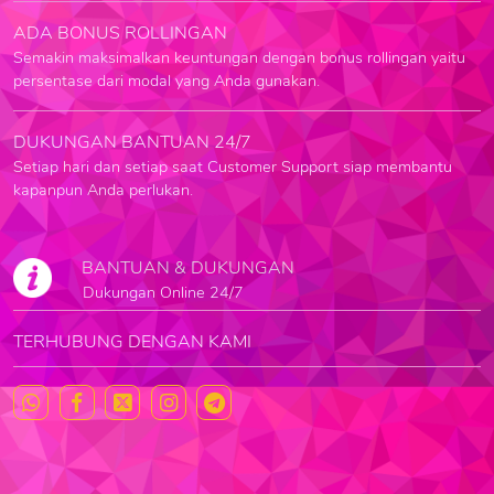
ADA BONUS ROLLINGAN
Semakin maksimalkan keuntungan dengan bonus rollingan yaitu
persentase dari modal yang Anda gunakan.
DUKUNGAN BANTUAN 24/7
Setiap hari dan setiap saat Customer Support siap membantu
kapanpun Anda perlukan.
BANTUAN & DUKUNGAN
Dukungan Online 24/7
TERHUBUNG DENGAN KAMI