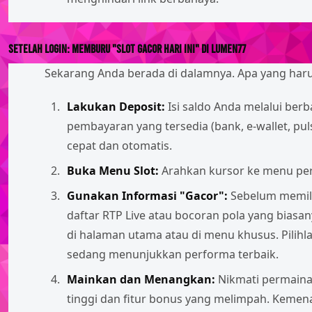
Setelah Login: Memburu "Slot Gacor Hari Ini" di Lumen77
Sekarang Anda berada di dalamnya. Apa yang haru
Lakukan Deposit:
Isi saldo Anda melalui ber
pembayaran yang tersedia (bank, e-wallet, pul
cepat dan otomatis.
Buka Menu Slot:
Arahkan kursor ke menu per
Gunakan Informasi "Gacor":
Sebelum memili
daftar RTP Live atau bocoran pola yang biasa
di halaman utama atau di menu khusus. Pilih
sedang menunjukkan performa terbaik.
Mainkan dan Menangkan:
Nikmati permain
tinggi dan fitur bonus yang melimpah. Keme