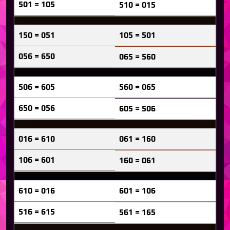
501 = 105
510 = 015
150 = 051
105 = 501
056 = 650
065 = 560
506 = 605
560 = 065
650 = 056
605 = 506
016 = 610
061 = 160
106 = 601
160 = 061
610 = 016
601 = 106
516 = 615
561 = 165