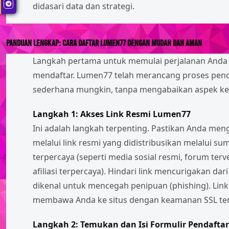
didasari data dan strategi.
Panduan Lengkap: Cara Daftar Lumen77 dengan Mudah dan Aman
Langkah pertama untuk memulai perjalanan Anda
mendaftar. Lumen77 telah merancang proses pend
sederhana mungkin, tanpa mengabaikan aspek k
Langkah 1: Akses Link Resmi Lumen77
Ini adalah langkah terpenting. Pastikan Anda men
melalui link resmi yang didistribusikan melalui su
terpercaya (seperti media sosial resmi, forum terve
afiliasi terpercaya). Hindari link mencurigakan dar
dikenal untuk mencegah penipuan (phishing). Link
membawa Anda ke situs dengan keamanan SSL ter
Langkah 2: Temukan dan Isi Formulir Pendafta