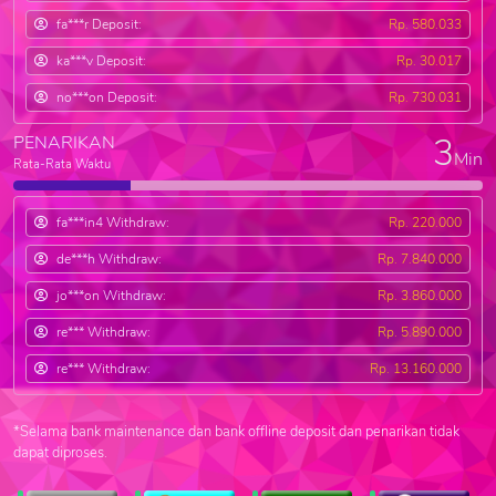
fa***r Deposit:
Rp. 580.033
ka***v Deposit:
Rp. 30.017
no***on Deposit:
Rp. 730.031
3
PENARIKAN
Min
Rata-Rata Waktu
fa***in4 Withdraw:
Rp. 220.000
de***h Withdraw:
Rp. 7.840.000
jo***on Withdraw:
Rp. 3.860.000
re*** Withdraw:
Rp. 5.890.000
re*** Withdraw:
Rp. 13.160.000
*Selama bank maintenance dan bank offline deposit dan penarikan tidak
dapat diproses.