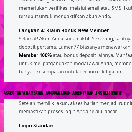
memerlukan verifikasi melalui email atau SMS. Ikut
tersebut untuk mengaktifkan akun Anda.
Langkah 4: Klaim Bonus New Member
Selamat! Akun Anda sudah aktif. Sekarang, saatn
deposit pertama. Lumen77 biasanya menawarkan
Member 100%
atau bonus deposit lainnya. Manfaa
untuk melipatgandakan modal awal Anda, member
banyak kesempatan untuk berburu slot gacor.
Akses Tanpa Hambatan: Panduan Login Lumen77 dan Link Alternatif
Setelah memiliki akun, akses harian menjadi rutin
memastikan proses login Anda selalu lancar.
Login Standar: