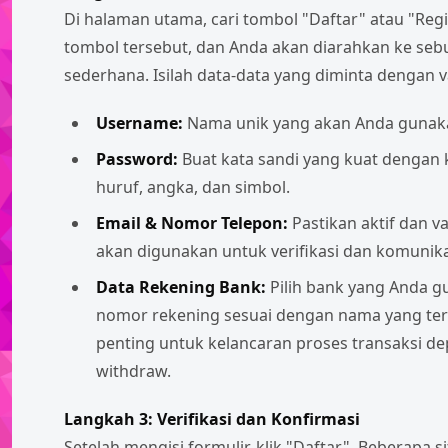
Di halaman utama, cari tombol "Daftar" atau "Regis
tombol tersebut, dan Anda akan diarahkan ke seb
sederhana. Isilah data-data yang diminta dengan va
Username:
Nama unik yang akan Anda gunaka
Password:
Buat kata sandi yang kuat dengan
huruf, angka, dan simbol.
Email & Nomor Telepon:
Pastikan aktif dan va
akan digunakan untuk verifikasi dan komunika
Data Rekening Bank:
Pilih bank yang Anda g
nomor rekening sesuai dengan nama yang terda
penting untuk kelancaran proses transaksi de
withdraw.
Langkah 3: Verifikasi dan Konfirmasi
Setelah mengisi formulir, klik "Daftar". Beberapa 