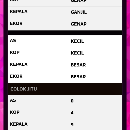
GENAP
GANJIL
GENAP
KECIL
KECIL
BESAR
BESAR
COLOK JITU
0
4
9