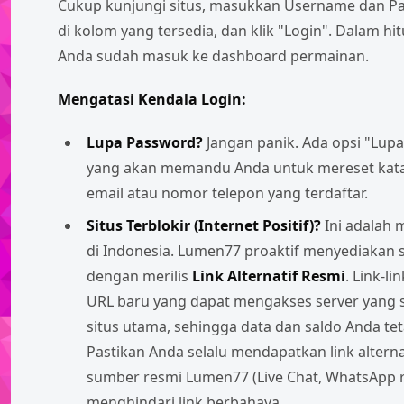
Cukup kunjungi situs, masukkan Username dan P
di kolom yang tersedia, dan klik "Login". Dalam hi
Anda sudah masuk ke dashboard permainan.
Mengatasi Kendala Login:
Lupa Password?
Jangan panik. Ada opsi "Lup
yang akan memandu Anda untuk mereset kata 
email atau nomor telepon yang terdaftar.
Situs Terblokir (Internet Positif)?
Ini adalah
di Indonesia. Lumen77 proaktif menyediakan so
dengan merilis
Link Alternatif Resmi
. Link-li
URL baru yang dapat mengakses server yang
situs utama, sehingga data dan saldo Anda te
Pastikan Anda selalu mendapatkan link alternat
sumber resmi Lumen77 (Live Chat, WhatsApp 
menghindari link berbahaya.