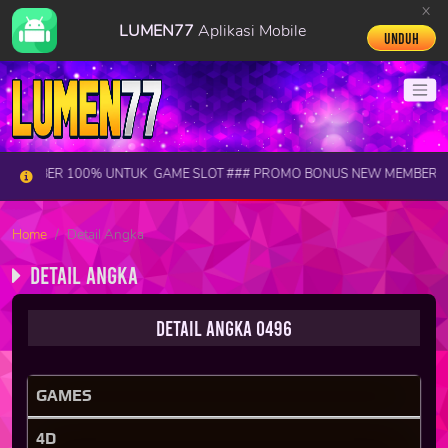
x
LUMEN77
Aplikasi Mobile
Unduh
MBER 100% UNTUK GAME SLOT ### PROMO BONUS NEW MEMBER 60 % 
Home
Detail Angka
Detail Angka
Detail Angka 0496
GAMES
4D