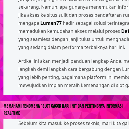
sekarang. Namun, apa gunanya menemukan infor
jika akses ke situs sulit dan proses pendaftaran ru
mengapa
Lumen77
hadir sebagai solusi terintegra
memadukan kemudahan akses melalui proses
Daf
yang seamless dengan janji tulus untuk menghadir
yang sedang dalam performa terbaiknya hari ini.
Artikel ini akan menjadi panduan lengkap Anda,
langkah demi langkah cara bergabung dengan Lu
yang lebih penting, bagaimana platform ini mem
mewujudkan impian meraih kemenangan di slot ga
Memahami Fenomena "Slot Gacor Hari Ini" dan Pentingnya Informasi
Real-Time
Sebelum kita masuk ke proses teknis, mari kita gal