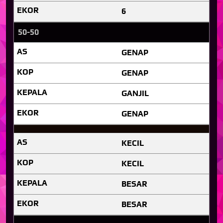
6
50-50
GENAP
GENAP
GANJIL
GENAP
KECIL
KECIL
BESAR
BESAR