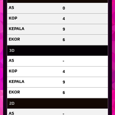
0
4
9
6
3D
-
4
9
6
2D
-