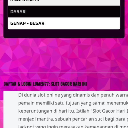
DASAR
GENAP - BESAR
Daftar & Login Lumen77: Slot Gacor Hari Ini
Di dunia slot online yang dinamis dan penuh warna
pemain memiliki satu tujuan yang sama: menemu
keberuntungan di hari itu. Istilah "Slot Gacor Hari I
menjadi mantra, sebuah pencarian suci bagi par
jackpot yang ingin merasakan kemenangan di m