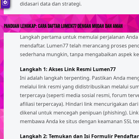
didasari data dan strategi.
Panduan Lengkap: Cara Daftar Lumen77 dengan Mudah dan Aman
Langkah pertama untuk memulai perjalanan Anda
mendaftar. Lumen77 telah merancang proses pend
sederhana mungkin, tanpa mengabaikan aspek k
Langkah 1: Akses Link Resmi Lumen77
Ini adalah langkah terpenting. Pastikan Anda men
melalui link resmi yang didistribusikan melalui su
terpercaya (seperti media sosial resmi, forum terve
afiliasi terpercaya). Hindari link mencurigakan dar
dikenal untuk mencegah penipuan (phishing). Link
membawa Anda ke situs dengan keamanan SSL ter
Langkah 2: Temukan dan Isi Formulir Pendafta