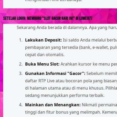
Setelah Login: Memburu "Slot Gacor Hari Ini" di Lumen77
Sekarang Anda berada di dalamnya. Apa yang haru
Lakukan Deposit:
Isi saldo Anda melalui ber
pembayaran yang tersedia (bank, e-wallet, pul
cepat dan otomatis.
Buka Menu Slot:
Arahkan kursor ke menu per
Gunakan Informasi "Gacor":
Sebelum memili
daftar RTP Live atau bocoran pola yang biasa
di halaman utama atau di menu khusus. Pilih
sedang menunjukkan performa terbaik.
Mainkan dan Menangkan:
Nikmati permain
tinggi dan fitur bonus yang melimpah. Keme