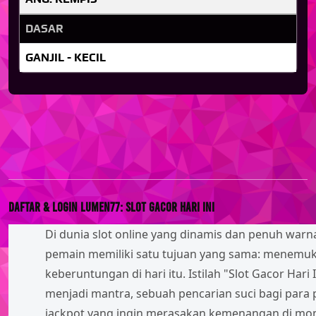
DASAR
GANJIL - KECIL
Daftar & Login Lumen77: Slot Gacor Hari Ini
Di dunia slot online yang dinamis dan penuh warna
pemain memiliki satu tujuan yang sama: menemu
keberuntungan di hari itu. Istilah "Slot Gacor Hari I
menjadi mantra, sebuah pencarian suci bagi par
jackpot yang ingin merasakan kemenangan di m