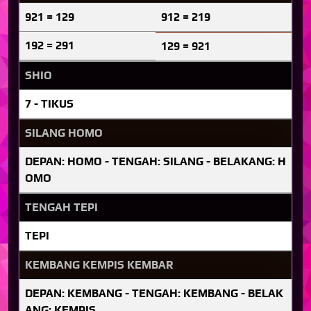
921 = 129
912 = 219
192 = 291
129 = 921
SHIO
7 - TIKUS
SILANG HOMO
DEPAN: HOMO - TENGAH: SILANG - BELAKANG: H
OMO
TENGAH TEPI
TEPI
KEMBANG KEMPIS KEMBAR
DEPAN: KEMBANG - TENGAH: KEMBANG - BELAK
ANG: KEMPIS