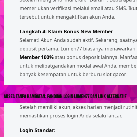
memerlukan verifikasi melalui email atau SMS. Ikut
tersebut untuk mengaktifkan akun Anda.
Langkah 4: Klaim Bonus New Member
Selamat! Akun Anda sudah aktif. Sekarang, saatn
deposit pertama. Lumen77 biasanya menawarkan
Member 100%
atau bonus deposit lainnya. Manfaa
untuk melipatgandakan modal awal Anda, member
banyak kesempatan untuk berburu slot gacor.
Akses Tanpa Hambatan: Panduan Login Lumen77 dan Link Alternatif
Setelah memiliki akun, akses harian menjadi rutin
memastikan proses login Anda selalu lancar.
Login Standar: