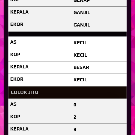
GENAP
GANJIL
GANJIL
KECIL
KECIL
BESAR
KECIL
COLOK JITU
0
2
9