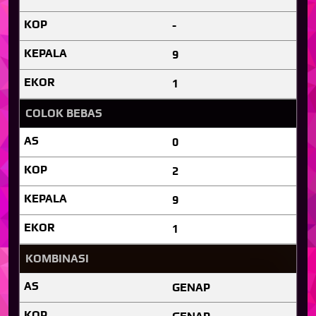
-
9
1
COLOK BEBAS
0
2
9
1
KOMBINASI
GENAP