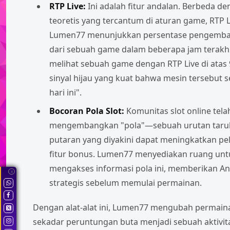
RTP Live:
Ini adalah fitur andalan. Berbeda d
teoretis yang tercantum di aturan game, RTP L
Lumen77 menunjukkan persentase pengembal
dari sebuah game dalam beberapa jam terakhir
melihat sebuah game dengan RTP Live di atas 
sinyal hijau yang kuat bahwa mesin tersebut 
hari ini".
Bocoran Pola Slot:
Komunitas slot online tela
mengembangkan "pola"—sebuah urutan taru
putaran yang diyakini dapat meningkatkan p
fitur bonus. Lumen77 menyediakan ruang unt
mengakses informasi pola ini, memberikan A
x
strategis sebelum memulai permainan.
Dengan alat-alat ini, Lumen77 mengubah permaina
sekadar peruntungan buta menjadi sebuah aktivit