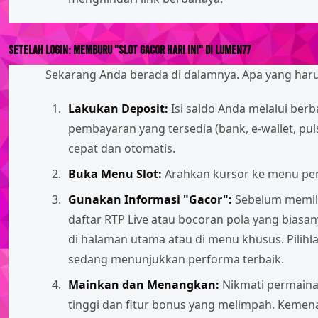
Setelah Login: Memburu "Slot Gacor Hari Ini" di Lumen77
Sekarang Anda berada di dalamnya. Apa yang haru
Lakukan Deposit:
Isi saldo Anda melalui ber
pembayaran yang tersedia (bank, e-wallet, pul
cepat dan otomatis.
Buka Menu Slot:
Arahkan kursor ke menu per
Gunakan Informasi "Gacor":
Sebelum memili
daftar RTP Live atau bocoran pola yang biasa
di halaman utama atau di menu khusus. Pilih
sedang menunjukkan performa terbaik.
Mainkan dan Menangkan:
Nikmati permain
tinggi dan fitur bonus yang melimpah. Keme