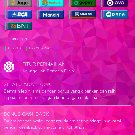
Keterangan:
Bank Aktif
Bank Tidak Aktif
FITUR PERMAINAN
Keunggulan Bermain Disini
SELALU ADA PROMO
Bermain lebih lama dengan bonus yang diberikan dan raih
kepuasan bermain dengan keuntungan maksimal.
BONUS CASHBACK
Dalam periode waktu tertentu dalam setiap minggunya kami
berikan cashback cuma-cuma untuk Anda.