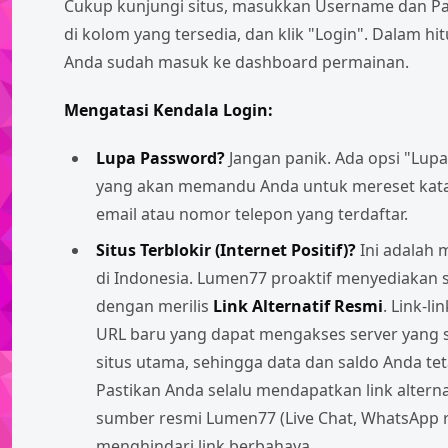
Cukup kunjungi situs, masukkan Username dan P
di kolom yang tersedia, dan klik "Login". Dalam hi
Anda sudah masuk ke dashboard permainan.
Mengatasi Kendala Login:
Lupa Password?
Jangan panik. Ada opsi "Lup
yang akan memandu Anda untuk mereset kata 
email atau nomor telepon yang terdaftar.
Situs Terblokir (Internet Positif)?
Ini adalah
di Indonesia. Lumen77 proaktif menyediakan so
dengan merilis
Link Alternatif Resmi
. Link-li
URL baru yang dapat mengakses server yang
situs utama, sehingga data dan saldo Anda te
Pastikan Anda selalu mendapatkan link alternat
sumber resmi Lumen77 (Live Chat, WhatsApp 
menghindari link berbahaya.