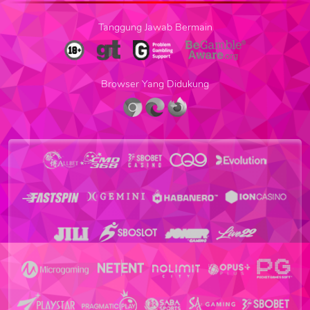
Tanggung Jawab Bermain
Browser Yang Didukung