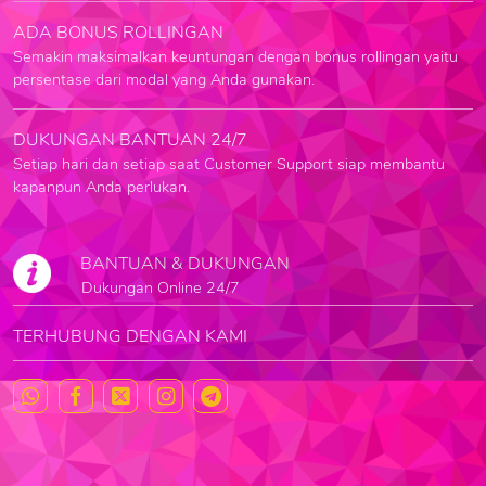
ADA BONUS ROLLINGAN
Semakin maksimalkan keuntungan dengan bonus rollingan yaitu
persentase dari modal yang Anda gunakan.
DUKUNGAN BANTUAN 24/7
Setiap hari dan setiap saat Customer Support siap membantu
kapanpun Anda perlukan.
BANTUAN & DUKUNGAN
Dukungan Online 24/7
TERHUBUNG DENGAN KAMI