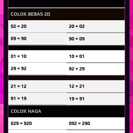
COLOK BEBAS 2D
02 = 20
20 = 02
09 = 90
90 = 09
01 = 10
10 = 01
29 = 92
92 = 29
21 = 12
12 = 21
91 = 19
19 = 91
COLOK NAGA
029 = 920
092 = 290