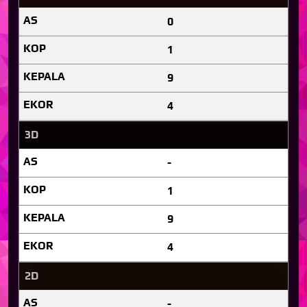
0
1
9
4
3D
-
1
9
4
2D
-