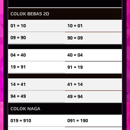
COLOK BEBAS 2D
01 = 10
10 = 01
09 = 90
90 = 09
04 = 40
40 = 04
19 = 91
91 = 19
14 = 41
41 = 14
94 = 49
49 = 94
COLOK NAGA
019 = 910
091 = 190