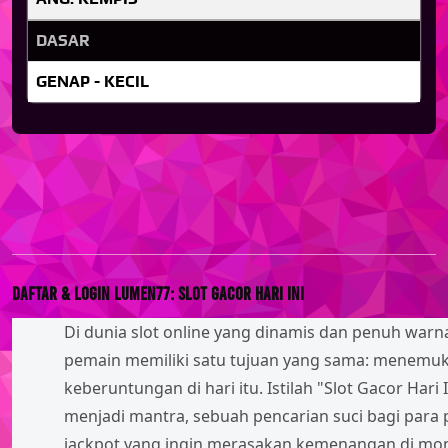
DASAR
GENAP - KECIL
Daftar & Login Lumen77: Slot Gacor Hari Ini
Di dunia slot online yang dinamis dan penuh warna
pemain memiliki satu tujuan yang sama: menemu
keberuntungan di hari itu. Istilah "Slot Gacor Hari I
menjadi mantra, sebuah pencarian suci bagi par
jackpot yang ingin merasakan kemenangan di m