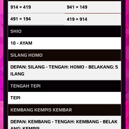
914 = 419
941 = 149
491 = 194
419 = 914
SHIO
10 - AYAM
SILANG HOMO
DEPAN: SILANG - TENGAH: HOMO - BELAKANG: S
ILANG
TENGAH TEPI
TEPI
KEMBANG KEMPIS KEMBAR
DEPAN: KEMBANG - TENGAH: KEMBANG - BELAK
ANG: KEMPIS