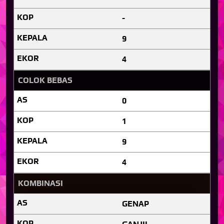
-
9
4
COLOK BEBAS
0
1
9
4
KOMBINASI
GENAP