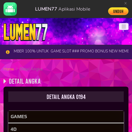
x
LUMEN77
Aplikasi Mobile
Unduh
MEMBER 100% UNTUK GAME SLOT ### PROMO BONUS NEW MEMBER 60 
Home
Detail Angka
Detail Angka
Detail Angka 0194
GAMES
4D