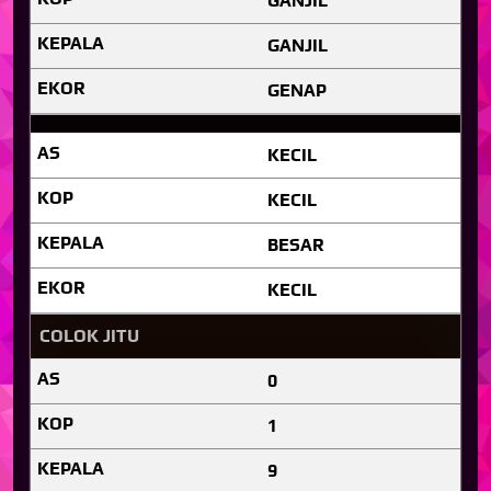
GANJIL
GANJIL
GENAP
KECIL
KECIL
BESAR
KECIL
COLOK JITU
0
1
9