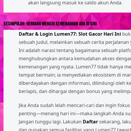
akan langsung masuk ke saldo akun Anda.
Kesimpulan: Gerbang Menuju Kemenangan Ada di Sini
Daftar & Login Lumen77: Slot Gacor Hari Ini
buk
sebuah judul, melainkan sebuah cerita perjalanan
Ini adalah narasi tentang bagaimana sebuah pla
menghubungkan antara kemudahan akses denga
kemenangan yang nyata. Lumen77 tidak hanya m
tempat bermain; ia menyediakan ekosistem di ma
diberdayakan dengan informasi, dilindungi oleh 
berlapis, dan dihargai dengan bonus yang melimp
Jika Anda sudah lelah mencari-cari dan ingin foku
penting—menang hari ini—maka langkah Anda sud
Jangan tunggu lagi. Lakukan
Daftar
sekarang, lak
dan gunakan semua fasilitas yang Lumen77 tawar