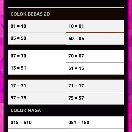
COLOK BEBAS 2D
01 = 10
10 = 01
05 = 50
50 = 05
07 = 70
70 = 07
15 = 51
51 = 15
17 = 71
71 = 17
57 = 75
75 = 57
COLOK NAGA
015 = 510
051 = 150