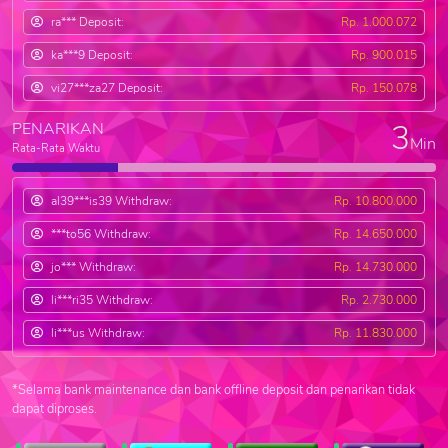
ra*** Deposit:
Rp. 1.000.072
ka***9 Deposit:
Rp. 900.015
vi27***za27 Deposit:
Rp. 150.078
3
PENARIKAN
Min
Rata-Rata Waktu
***to56 Withdraw:
Rp. 14.650.000
jo*** Withdraw:
Rp. 14.730.000
li***ri35 Withdraw:
Rp. 2.730.000
li***us Withdraw:
Rp. 11.830.000
za*** Withdraw:
Rp. 9.050.000
*Selama bank maintenance dan bank offline deposit dan penarikan tidak
dapat diproses.