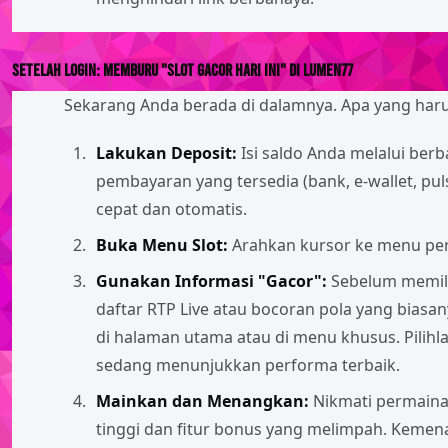
Setelah Login: Memburu "Slot Gacor Hari Ini" di Lumen77
Sekarang Anda berada di dalamnya. Apa yang haru
Lakukan Deposit:
Isi saldo Anda melalui ber
pembayaran yang tersedia (bank, e-wallet, pul
cepat dan otomatis.
Buka Menu Slot:
Arahkan kursor ke menu per
Gunakan Informasi "Gacor":
Sebelum memili
daftar RTP Live atau bocoran pola yang biasa
di halaman utama atau di menu khusus. Pilih
sedang menunjukkan performa terbaik.
Mainkan dan Menangkan:
Nikmati permain
tinggi dan fitur bonus yang melimpah. Keme