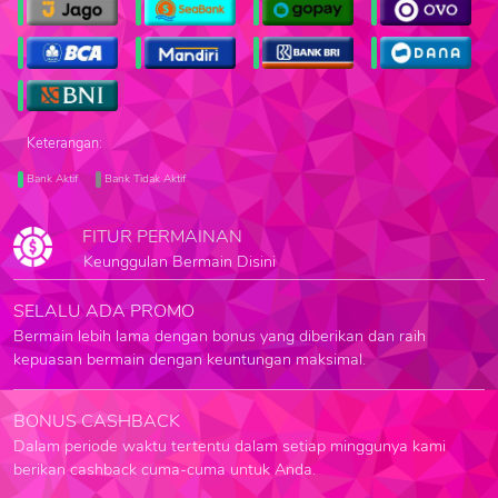
Keterangan:
Bank Aktif
Bank Tidak Aktif
FITUR PERMAINAN
Keunggulan Bermain Disini
SELALU ADA PROMO
Bermain lebih lama dengan bonus yang diberikan dan raih
kepuasan bermain dengan keuntungan maksimal.
BONUS CASHBACK
Dalam periode waktu tertentu dalam setiap minggunya kami
berikan cashback cuma-cuma untuk Anda.