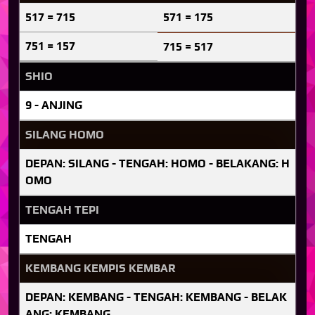
517 = 715
571 = 175
751 = 157
715 = 517
SHIO
9 - ANJING
SILANG HOMO
DEPAN: SILANG - TENGAH: HOMO - BELAKANG: H
OMO
TENGAH TEPI
TENGAH
KEMBANG KEMPIS KEMBAR
DEPAN: KEMBANG - TENGAH: KEMBANG - BELAK
ANG: KEMBANG