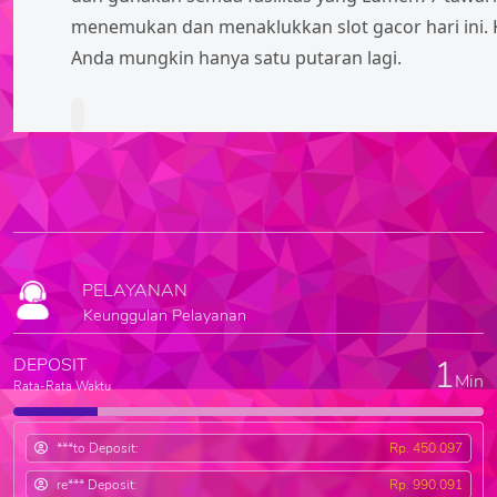
menemukan dan menaklukkan slot gacor hari ini
Anda mungkin hanya satu putaran lagi.
PELAYANAN
Keunggulan Pelayanan
1
DEPOSIT
Min
Rata-Rata Waktu
***to Deposit:
Rp. 450.097
re*** Deposit:
Rp. 990.091