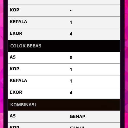
-
1
4
COLOK BEBAS
0
1
1
4
KOMBINASI
GENAP