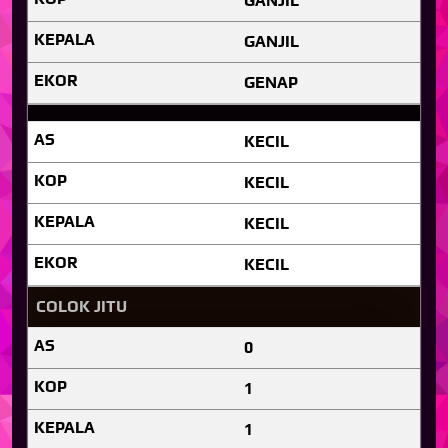
GANJIL
GANJIL
GENAP
KECIL
KECIL
KECIL
KECIL
COLOK JITU
0
1
1