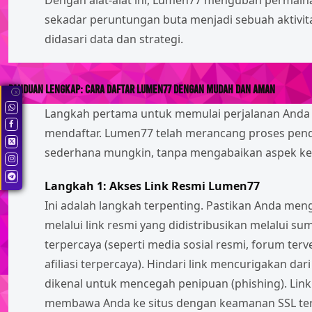
sekadar peruntungan buta menjadi sebuah aktivit
didasari data dan strategi.
Panduan Lengkap: Cara Daftar Lumen77 dengan Mudah dan Aman
x
Langkah pertama untuk memulai perjalanan Anda
mendaftar. Lumen77 telah merancang proses pend
sederhana mungkin, tanpa mengabaikan aspek k
Langkah 1: Akses Link Resmi Lumen77
Ini adalah langkah terpenting. Pastikan Anda men
melalui link resmi yang didistribusikan melalui su
terpercaya (seperti media sosial resmi, forum terve
afiliasi terpercaya). Hindari link mencurigakan dar
dikenal untuk mencegah penipuan (phishing). Link
membawa Anda ke situs dengan keamanan SSL ter