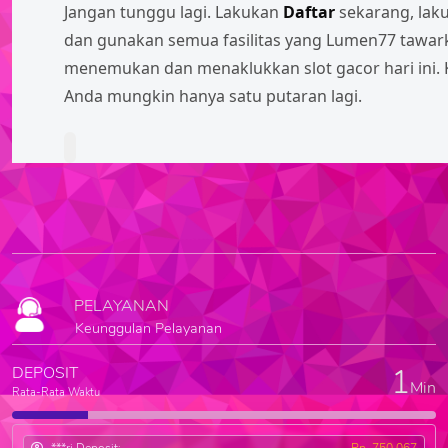
Jangan tunggu lagi. Lakukan
Daftar
sekarang, lak
dan gunakan semua fasilitas yang Lumen77 tawar
menemukan dan menaklukkan slot gacor hari ini
Anda mungkin hanya satu putaran lagi.
PELAYANAN
Keunggulan Pelayanan
1
DEPOSIT
Min
Rata-Rata Waktu