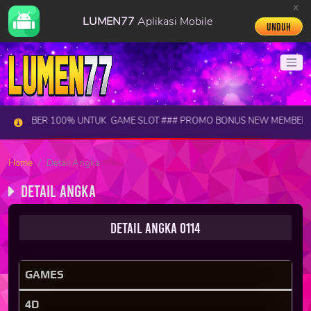
x
LUMEN77
Aplikasi Mobile
Unduh
MBER 100% UNTUK GAME SLOT ### PROMO BONUS NEW MEMBER 60 % 
Home
Detail Angka
Detail Angka
Detail Angka 0114
GAMES
4D