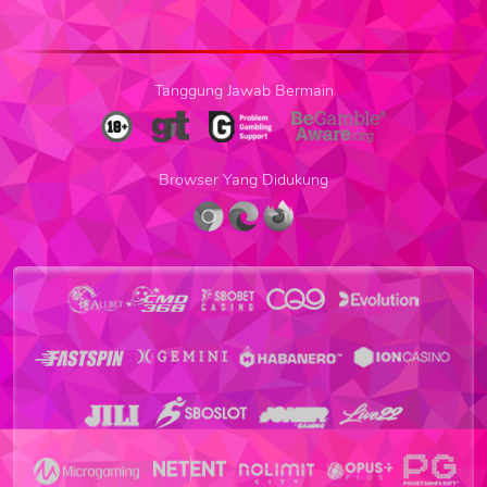
Tanggung Jawab Bermain
Browser Yang Didukung