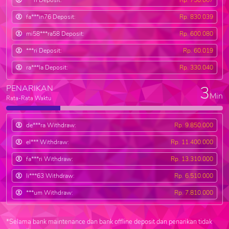
***ri Deposit:
Rp. 750.067
fa***in76 Deposit:
Rp. 830.039
mi58***ra58 Deposit:
Rp. 600.080
***ri Deposit:
Rp. 60.019
ra***la Deposit:
Rp. 330.040
3
PENARIKAN
Min
Rata-Rata Waktu
de***ra Withdraw:
Rp. 9.850.000
el*** Withdraw:
Rp. 11.400.000
fa***ri Withdraw:
Rp. 13.310.000
li***63 Withdraw:
Rp. 6.510.000
***um Withdraw:
Rp. 7.810.000
*Selama bank maintenance dan bank offline deposit dan penarikan tidak