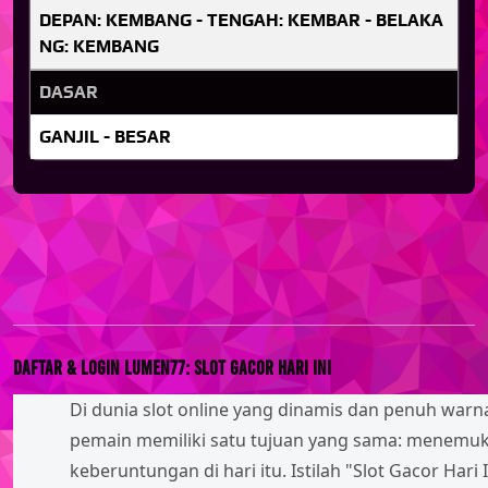
DEPAN: KEMBANG - TENGAH: KEMBAR - BELAKA
NG: KEMBANG
DASAR
GANJIL - BESAR
Daftar & Login Lumen77: Slot Gacor Hari Ini
Di dunia slot online yang dinamis dan penuh warna
pemain memiliki satu tujuan yang sama: menemu
keberuntungan di hari itu. Istilah "Slot Gacor Hari I