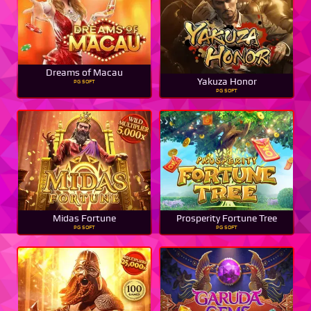
Dreams of Macau
Yakuza Honor
PG SOFT
PG SOFT
Midas Fortune
Prosperity Fortune Tree
PG SOFT
PG SOFT