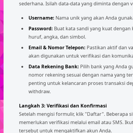
sederhana. Isilah data-data yang diminta dengan va
Username:
Nama unik yang akan Anda gunaka
Password:
Buat kata sandi yang kuat dengan
huruf, angka, dan simbol.
Email & Nomor Telepon:
Pastikan aktif dan va
akan digunakan untuk verifikasi dan komunika
Data Rekening Bank:
Pilih bank yang Anda g
nomor rekening sesuai dengan nama yang terda
penting untuk kelancaran proses transaksi de
withdraw.
Langkah 3: Verifikasi dan Konfirmasi
Setelah mengisi formulir, klik "Daftar". Beberapa 
memerlukan verifikasi melalui email atau SMS. Ikut
tersebut untuk mengaktifkan akun Anda.