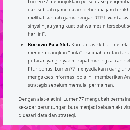
Lumen77 menunjukkan persentase pengembal
dari sebuah game dalam beberapa jam terakhir
melihat sebuah game dengan RTP Live di atas 
sinyal hijau yang kuat bahwa mesin tersebut 
hari ini".
Bocoran Pola Slot:
Komunitas slot online tela
mengembangkan "pola"—sebuah urutan taru
putaran yang diyakini dapat meningkatkan p
fitur bonus. Lumen77 menyediakan ruang unt
mengakses informasi pola ini, memberikan A
strategis sebelum memulai permainan.
Dengan alat-alat ini, Lumen77 mengubah permaina
sekadar peruntungan buta menjadi sebuah aktivit
didasari data dan strategi.