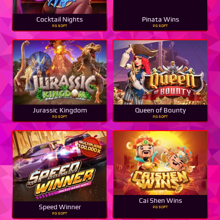
Cocktail Nights
Pinata Wins
PG SOFT
PG SOFT
Jurassic Kingdom
Queen of Bounty
PG SOFT
PG SOFT
Cai Shen Wins
Speed Winner
PG SOFT
PG SOFT