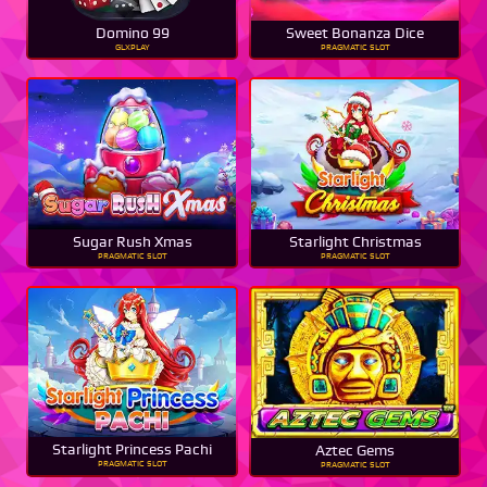
Domino 99
Sweet Bonanza Dice
GLXPLAY
PRAGMATIC SLOT
Sugar Rush Xmas
Starlight Christmas
PRAGMATIC SLOT
PRAGMATIC SLOT
Starlight Princess Pachi
Aztec Gems
PRAGMATIC SLOT
PRAGMATIC SLOT