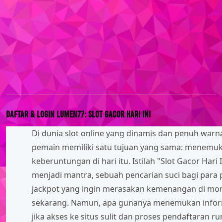
Daftar & Login Lumen77: Slot Gacor Hari Ini
Di dunia slot online yang dinamis dan penuh warna
pemain memiliki satu tujuan yang sama: menemu
keberuntungan di hari itu. Istilah "Slot Gacor Hari I
menjadi mantra, sebuah pencarian suci bagi par
jackpot yang ingin merasakan kemenangan di m
sekarang. Namun, apa gunanya menemukan infor
jika akses ke situs sulit dan proses pendaftaran ru