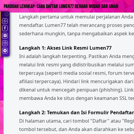
Panduan Lengkap: Cara Daftar Lumen77 dengan Mudah dan Aman
x
Langkah pertama untuk memulai perjalanan Anda
mendaftar. Lumen77 telah merancang proses pend
sederhana mungkin, tanpa mengabaikan aspek k
Langkah 1: Akses Link Resmi Lumen77
Ini adalah langkah terpenting. Pastikan Anda men
melalui link resmi yang didistribusikan melalui su
terpercaya (seperti media sosial resmi, forum terve
afiliasi terpercaya). Hindari link mencurigakan dar
dikenal untuk mencegah penipuan (phishing). Link
membawa Anda ke situs dengan keamanan SSL ter
Langkah 2: Temukan dan Isi Formulir Pendafta
Di halaman utama, cari tombol "Daftar" atau "Regis
tombol tersebut, dan Anda akan diarahkan ke seb