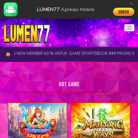
x
LUMEN77
Aplikasi Mobile
Unduh
MEMBER 60 % UNTUK GAME SPORTSBOOK ### PROMO BONUS NEW MEM
Home
Games
HOT GAME