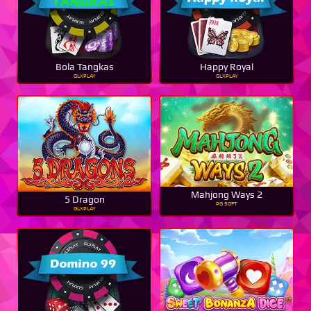
Bola Tangkas
Happy Royal
GLXPLAY
GLXPLAY
Mahjong Ways 2
5 Dragon
PG SOFT
GLXPLAY