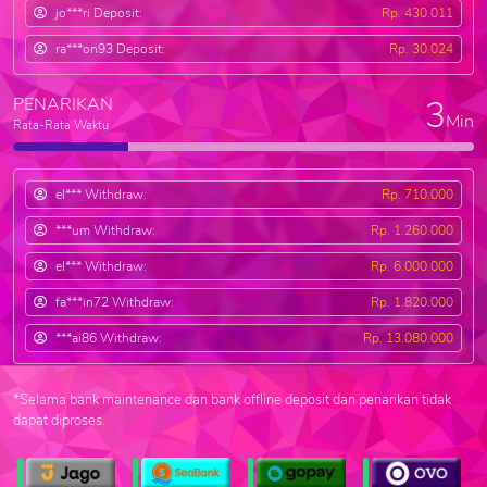
ra***on93 Deposit:
Rp. 30.024
li53***to53 Deposit:
Rp. 800.059
3
PENARIKAN
Min
Rata-Rata Waktu
el*** Withdraw:
Rp. 710.000
***um Withdraw:
Rp. 1.260.000
el*** Withdraw:
Rp. 6.000.000
fa***in72 Withdraw:
Rp. 1.820.000
***ai86 Withdraw:
Rp. 13.080.000
*Selama bank maintenance dan bank offline deposit dan penarikan tidak
dapat diproses.