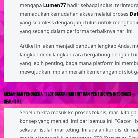
mengapa
Lumen77
hadir sebagai solusi terintegra
memadukan kemudahan akses melalui proses
Daf
yang seamless dengan janji tulus untuk menghadir
yang sedang dalam performa terbaiknya hari ini.
Artikel ini akan menjadi panduan lengkap Anda,
langkah demi langkah cara bergabung dengan Lu
yang lebih penting, bagaimana platform ini mem
mewujudkan impian meraih kemenangan di slot ga
Memahami Fenomena "Slot Gacor Hari Ini" dan Pentingnya Informasi
Real-Time
Sebelum kita masuk ke proses teknis, mari kita gal
konsep yang menjadi inti dari semua ini. "Gacor" 
sekadar istilah marketing. Ini adalah kondisi di m