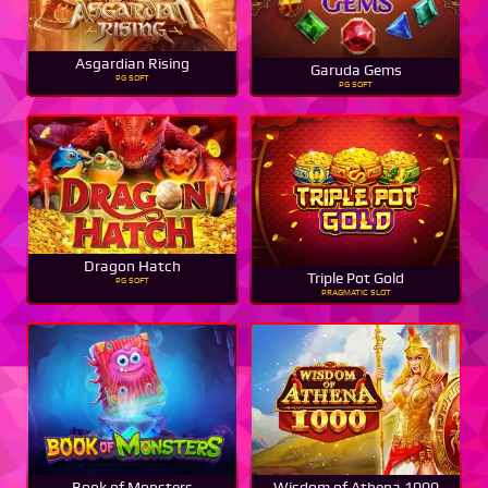
Asgardian Rising
Garuda Gems
PG SOFT
PG SOFT
Dragon Hatch
Triple Pot Gold
PG SOFT
PRAGMATIC SLOT
Wisdom of Athena 1000
Book of Monsters